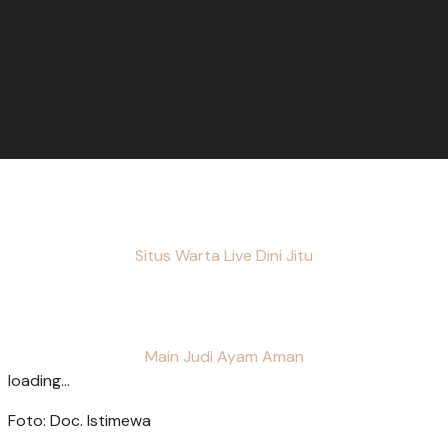
Situs Warta Live Dini Jitu
Main Judi Ayam Aman
loading...
Foto: Doc. Istimewa