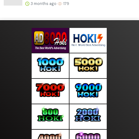
3 months ago
179