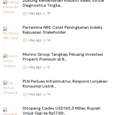
Dukung Kemandirian Industri Alkes, Virtue
Diagnostics Tingka...
1 day ago
15
Pertamina NRE Catat Peningkatan Indeks
Kepuasan Stakeholder
1 day ago
14
Murino Group Tangkap Peluang Investasi
Properti Premium di B...
1 day ago
12
PLN Perluas Infrastruktur, Respons Lonjakan
Konsumsi Listrik...
1 day ago
14
Ditopang Cadev USD145,3 Miliar, Rupiah
Unjuk Gigi ke Rp17.89...