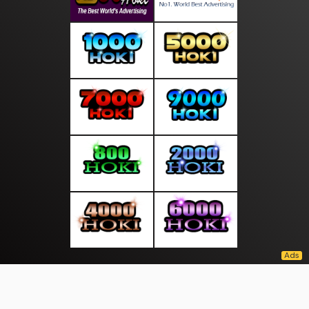
About Us
·
Contact Us
·
Terms & Conditions
·