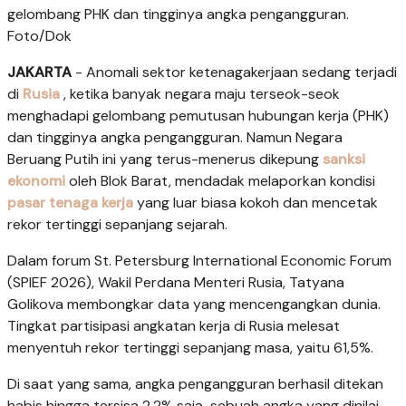
gelombang PHK dan tingginya angka pengangguran.
Foto/Dok
JAKARTA
- Anomali sektor ketenagakerjaan sedang terjadi
di
Rusia
, ketika banyak negara maju terseok-seok
menghadapi gelombang pemutusan hubungan kerja (PHK)
dan tingginya angka pengangguran. Namun Negara
Beruang Putih ini yang terus-menerus dikepung
sanksi
ekonomi
oleh Blok Barat, mendadak melaporkan kondisi
pasar tenaga kerja
yang luar biasa kokoh dan mencetak
rekor tertinggi sepanjang sejarah.
Dalam forum St. Petersburg International Economic Forum
(SPIEF 2026), Wakil Perdana Menteri Rusia, Tatyana
Golikova membongkar data yang mencengangkan dunia.
Tingkat partisipasi angkatan kerja di Rusia melesat
menyentuh rekor tertinggi sepanjang masa, yaitu 61,5%.
Di saat yang sama, angka pengangguran berhasil ditekan
habis hingga tersisa 2,2% saja-sebuah angka yang dinilai