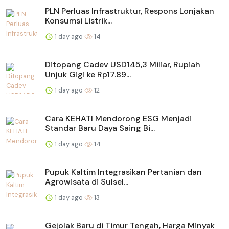
PLN Perluas Infrastruktur, Respons Lonjakan
Konsumsi Listrik...
1 day ago
14
Ditopang Cadev USD145,3 Miliar, Rupiah
Unjuk Gigi ke Rp17.89...
1 day ago
12
Cara KEHATI Mendorong ESG Menjadi
Standar Baru Daya Saing Bi...
1 day ago
14
Pupuk Kaltim Integrasikan Pertanian dan
Agrowisata di Sulsel...
1 day ago
13
Gejolak Baru di Timur Tengah, Harga Minyak