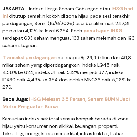
JAKARTA
- Indeks Harga Saham Gabungan atau
IHSG hari
ini
ditutup semakin kokoh di zona hijau pada sesi terakhir
perdagangan, Senin (15/6/2026) usai berakhir naik 247,31
poin atau 4,12% ke level 6.254. Pada
penutupan IHSG
,
terdapat 633 saham menguat, 133 saham melemah dan 193
saham stagnan.
Transaksi perdagangan
mencapai Rp29,9 triliun dari 49,8
miliar saham yang diperdagangkan. Indeks LQ45 naik
4,56% ke 624, indeks JII naik 5,12% menjadi 377, indeks
IDX30 naik 4,48% ke 354 dan indeks MNC36 naik 5,26% ke
276.
Baca Juga:
IHSG Melesat 3,5 Persen, Saham BUMN Jadi
Motor Penguatan Bursa
Kemudian indeks sektoral semua kompak berada di zona
hijau yaitu konsumer non siklikal, keuangan, properti,
teknologi, energi, konsumer siklikal, infrastruktur, bahan