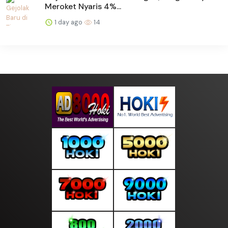
Meroket Nyaris 4%...
1 day ago
14