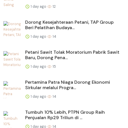
1 day ago
12
Dorong Kesejahteraan Petani, TAP Group
Beri Pelatihan Budaya...
1 day ago
14
Petani Sawit Tolak Moratorium Pabrik Sawit
Baru, Dorong Pena...
1 day ago
15
Pertamina Patra Niaga Dorong Ekonomi
Sirkular melalui Progra...
1 day ago
14
Tumbuh 10% Lebih, PTPN Group Raih
Penjualan Rp29 Triliun di ...
1 day ago
14