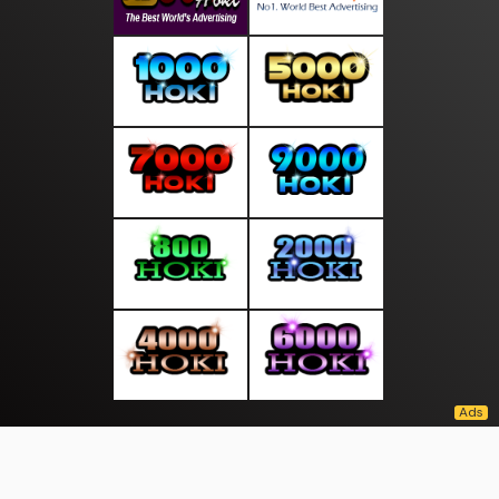
About Us
·
Contact Us
·
Terms & Conditions
·