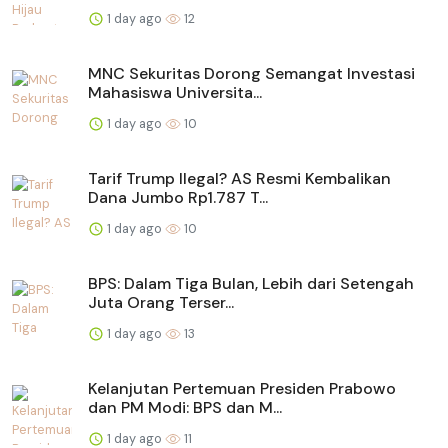
1 day ago
12
MNC Sekuritas Dorong Semangat Investasi
Mahasiswa Universita...
1 day ago
10
Tarif Trump Ilegal? AS Resmi Kembalikan
Dana Jumbo Rp1.787 T...
1 day ago
10
BPS: Dalam Tiga Bulan, Lebih dari Setengah
Juta Orang Terser...
1 day ago
13
Kelanjutan Pertemuan Presiden Prabowo
dan PM Modi: BPS dan M...
1 day ago
11