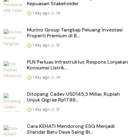
Kepuasan Stakeholder
1 day ago
14
Murino Group Tangkap Peluang Investasi
Properti Premium di B...
1 day ago
12
PLN Perluas Infrastruktur, Respons Lonjakan
Konsumsi Listrik...
1 day ago
14
Ditopang Cadev USD145,3 Miliar, Rupiah
Unjuk Gigi ke Rp17.89...
1 day ago
12
Cara KEHATI Mendorong ESG Menjadi
Standar Baru Daya Saing Bi...