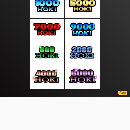
About Us
·
Contact Us
·
Terms & Conditions
·
© tepatselalu.com 2026. All rights are reserved