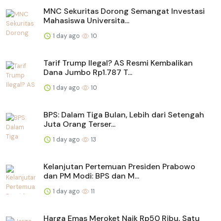
MNC Sekuritas Dorong Semangat Investasi
Mahasiswa Universita...
1 day ago
10
Tarif Trump Ilegal? AS Resmi Kembalikan
Dana Jumbo Rp1.787 T...
1 day ago
10
BPS: Dalam Tiga Bulan, Lebih dari Setengah
Juta Orang Terser...
1 day ago
13
Kelanjutan Pertemuan Presiden Prabowo
dan PM Modi: BPS dan M...
1 day ago
11
Harga Emas Meroket Naik Rp50 Ribu, Satu