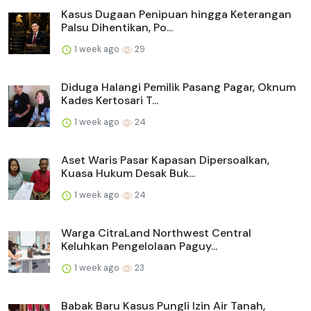
Kasus Dugaan Penipuan hingga Keterangan
Palsu Dihentikan, Po...
1 week ago
29
Diduga Halangi Pemilik Pasang Pagar, Oknum
Kades Kertosari T...
1 week ago
24
Aset Waris Pasar Kapasan Dipersoalkan,
Kuasa Hukum Desak Buk...
1 week ago
24
Warga CitraLand Northwest Central
Keluhkan Pengelolaan Paguy...
1 week ago
23
Babak Baru Kasus Pungli Izin Air Tanah,