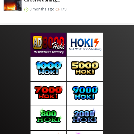
3 months ago
179