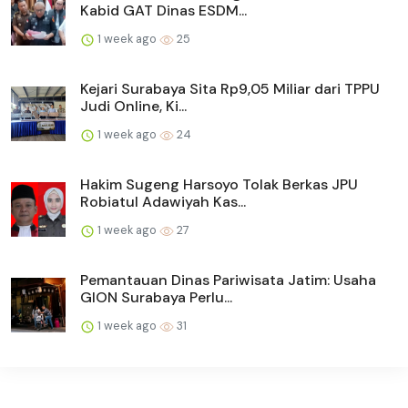
Kabid GAT Dinas ESDM...
1 week ago
25
Kejari Surabaya Sita Rp9,05 Miliar dari TPPU
Judi Online, Ki...
1 week ago
24
Hakim Sugeng Harsoyo Tolak Berkas JPU
Robiatul Adawiyah Kas...
1 week ago
27
Pemantauan Dinas Pariwisata Jatim: Usaha
GION Surabaya Perlu...
1 week ago
31