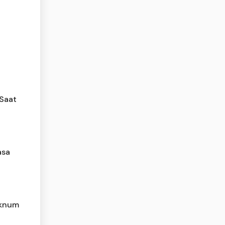
Saat
asa
Oknum