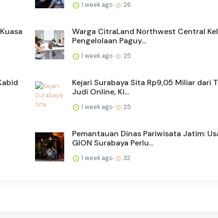
1 week ago
26
 Kuasa
Warga CitraLand Northwest Central Ke
Pengelolaan Paguy...
1 week ago
25
Kabid
Kejari Surabaya Sita Rp9,05 Miliar dari 
Judi Online, Ki...
1 week ago
25
U
Pemantauan Dinas Pariwisata Jatim: U
GION Surabaya Perlu...
1 week ago
32