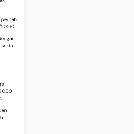
dak
k pernah
/2026).
 dengan
a serta
ga
9.000.
.
kan
ah