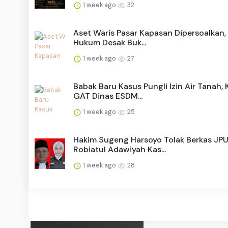
1 week ago
32
Aset Waris Pasar Kapasan Dipersoalkan,
Hukum Desak Buk...
1 week ago
27
Babak Baru Kasus Pungli Izin Air Tanah, 
GAT Dinas ESDM...
1 week ago
25
Hakim Sugeng Harsoyo Tolak Berkas JP
Robiatul Adawiyah Kas...
1 week ago
28