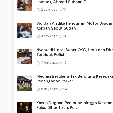
Lombok, Ahmad Subhan D...
2 days ago
13
Vio dan Andika Pencurian Motor Disidan
Korban Sebut Sudah ...
3 days ago
13
Nyabu di Hotel Super OYO, Heru dan Dit
Terciduk Polisi
4 days ago
18
Mediasi Berulang Tak Berujung Kesepak
Penanganan Perkar...
5 days ago
24
Kasus Dugaan Penipuan hingga Ketera
Palsu Dihentikan, Po...