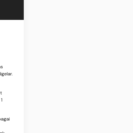
as
gelar.
t
 1
bagai