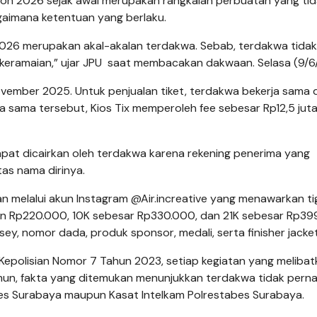
hon 2026 sejak awal merupakan rangkaian perbuatan yang ti
aimana ketentuan yang berlaku.
 2026 merupakan akal-akalan terdakwa. Sebab, terdakwa tida
keramaian,” ujar JPU saat membacakan dakwaan. Selasa (9/6
vember 2025. Untuk penjualan tiket, terdakwa bekerja sama
erja sama tersebut, Kios Tix memperoleh fee sebesar Rp12,5 jut
dapat dicairkan oleh terdakwa karena rekening penerima yang
as nama dirinya.
n melalui akun Instagram @Air.increative yang menawarkan ti
an Rp220.000, 10K sebesar Rp330.000, dan 21K sebesar Rp39
ersey, nomor dada, produk sponsor, medali, serta finisher jacket
epolisian Nomor 7 Tahun 2023, setiap kegiatan yang melibat
mun, fakta yang ditemukan menunjukkan terdakwa tidak pern
s Surabaya maupun Kasat Intelkam Polrestabes Surabaya.