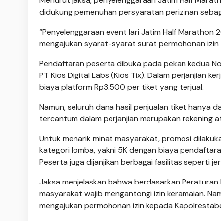
Menurut jaksa, penyelenggaraan Jatim Half Marat
didukung pemenuhan persyaratan perizinan sebag
“Penyelenggaraan event lari Jatim Half Marathon
mengajukan syarat-syarat surat permohonan izin 
Pendaftaran peserta dibuka pada pekan kedua No
PT Kios Digital Labs (Kios Tix). Dalam perjanjian k
biaya platform Rp3.500 per tiket yang terjual.
Namun, seluruh dana hasil penjualan tiket hanya 
tercantum dalam perjanjian merupakan rekening at
Untuk menarik minat masyarakat, promosi dilakuka
kategori lomba, yakni 5K dengan biaya pendaftar
Peserta juga dijanjikan berbagai fasilitas seperti j
Jaksa menjelaskan bahwa berdasarkan Peraturan K
masyarakat wajib mengantongi izin keramaian. Na
mengajukan permohonan izin kepada Kapolrestabe