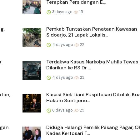
Terapkan Persidangan E...
3 days ago
15
g,
Pemkab Tuntaskan Penataan Kawasan
Sidoarjo, 21 Lapak Lokalis...
4 days ago
22
a
Terdakwa Kasus Narkoba Muhlis Tewas 
Dilarikan ke RS Dr ...
4 days ago
23
atan,
Kasasi Siek Liani Puspitasari Ditolak, Ku
Hukum Soetijono...
6 days ago
29
ngan
Diduga Halangi Pemilik Pasang Pagar, 
Kades Kertosari T...