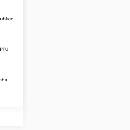
luhkan
TPPU
saha