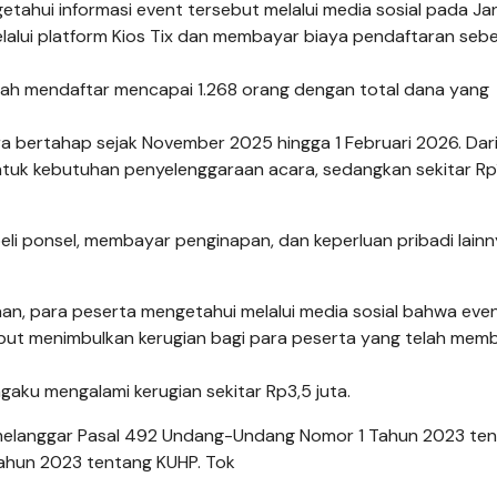
tahui informasi event tersebut melalui media sosial pada Ja
lalui platform Kios Tix dan membayar biaya pendaftaran seb
elah mendaftar mencapai 1.268 orang dengan total dana yang
a bertahap sejak November 2025 hingga 1 Februari 2026. Dari
ntuk kebutuhan penyelenggaraan acara, sedangkan sekitar Rp
i ponsel, membayar penginapan, dan keperluan pribadi lainn
an, para peserta mengetahui melalui media sosial bahwa eve
but menimbulkan kerugian bagi para peserta yang telah mem
gaku mengalami kerugian sekitar Rp3,5 juta.
a melanggar Pasal 492 Undang-Undang Nomor 1 Tahun 2023 te
ahun 2023 tentang KUHP. Tok