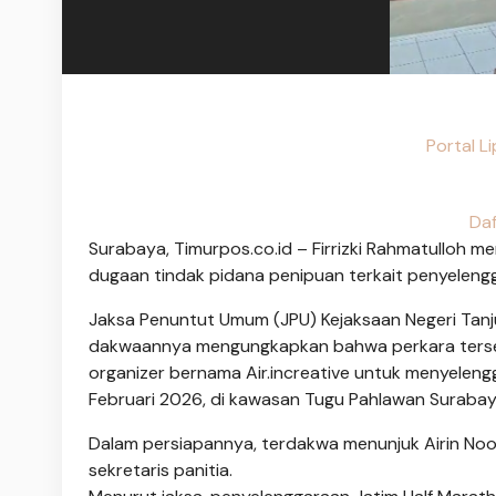
Portal L
Daf
Surabaya, Timurpos.co.id – Firrizki Rahmatulloh m
dugaan tindak pidana penipuan terkait penyelengg
Jaksa Penuntut Umum (JPU) Kejaksaan Negeri Tanj
dakwaannya mengungkapkan bahwa perkara terse
organizer bernama Air.increative untuk menyelengg
Februari 2026, di kawasan Tugu Pahlawan Surabay
Dalam persiapannya, terdakwa menunjuk Airin Noo
sekretaris panitia.