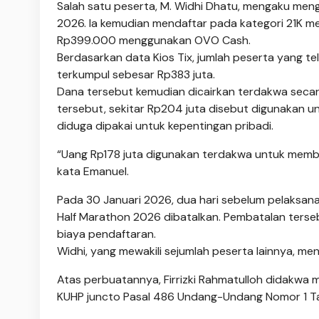
Salah satu peserta, M. Widhi Dhatu, mengaku menge
2026. Ia kemudian mendaftar pada kategori 21K me
Rp399.000 menggunakan OVO Cash.
Berdasarkan data Kios Tix, jumlah peserta yang t
terkumpul sebesar Rp383 juta.
Dana tersebut kemudian dicairkan terdakwa secar
tersebut, sekitar Rp204 juta disebut digunakan u
diduga dipakai untuk kepentingan pribadi.
“Uang Rp178 juta digunakan terdakwa untuk membel
kata Emanuel.
Pada 30 Januari 2026, dua hari sebelum pelaksana
Half Marathon 2026 dibatalkan. Pembatalan terse
biaya pendaftaran.
Widhi, yang mewakili sejumlah peserta lainnya, men
Atas perbuatannya, Firrizki Rahmatulloh didakw
KUHP juncto Pasal 486 Undang-Undang Nomor 1 T