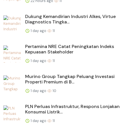
22 hours ago
11
Dukung Kemandirian Industri Alkes, Virtue
Diagnostics Tingka...
1 day ago
11
Pertamina NRE Catat Peningkatan Indeks
Kepuasan Stakeholder
1 day ago
11
Murino Group Tangkap Peluang Investasi
Properti Premium di B...
1 day ago
10
PLN Perluas Infrastruktur, Respons Lonjakan
Konsumsi Listrik...
1 day ago
11